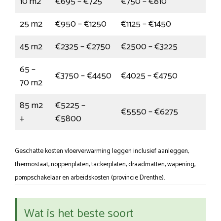
10 m2
€695 – €725
€750 – €810
25 m2
€950 – €1250
€1125 – €1450
45 m2
€2325 – €2750
€2500 – €3225
65 –
€3750 – €4450
€4025 – €4750
70 m2
85 m2
€5225 –
€5550 – €6275
+
€5800
Geschatte kosten vloerverwarming leggen inclusief aanleggen,
thermostaat, noppenplaten, tackerplaten, draadmatten, wapening,
pompschakelaar en arbeidskosten (provincie Drenthe).
Wat is het beste soort