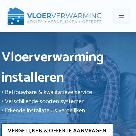
Ga
naar
Men
de
inhoud
Vloerverwarming
installeren
• Betrouwbare & kwalitatieve service
• Verschillende soorten systemen
• Erkende installateurs vergelijken
VERGELIJKEN & OFFERTE AANVRAGEN