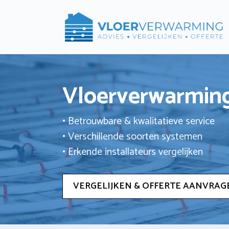
Ga
naar
de
inhoud
Vloerverwarming
• Betrouwbare & kwalitatieve service
• Verschillende soorten systemen
• Erkende installateurs vergelijken
VERGELIJKEN & OFFERTE AANVRAG