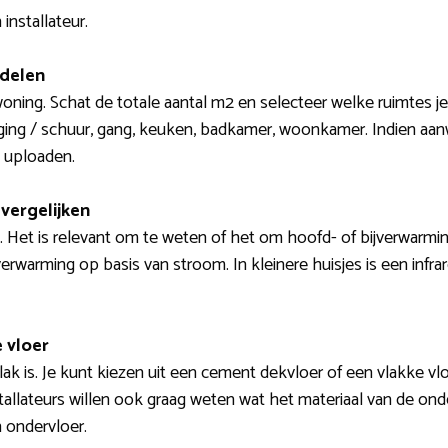
installateur.
 delen
woning. Schat de totale aantal m2 en selecteer welke ruimtes j
ging / schuur, gang, keuken, badkamer, woonkamer. Indien aanw
 uploaden.
vergelijken
ie. Het is relevant om te weten of het om hoofd- of bijverwarmi
rwarming op basis van stroom. In kleinere huisjes is een infr
 vloer
lak is. Je kunt kiezen uit een cement dekvloer of een vlakke vl
 Installateurs willen ook graag weten wat het materiaal van de on
 ondervloer.