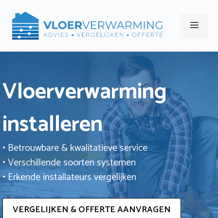
Ga
naar
Men
de
inhoud
Vloerverwarming
installeren
• Betrouwbare & kwalitatieve service
• Verschillende soorten systemen
• Erkende installateurs vergelijken
VERGELIJKEN & OFFERTE AANVRAGEN