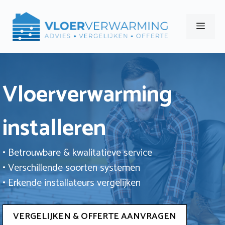
Ga
naar
Men
de
inhoud
Vloerverwarming
installeren
• Betrouwbare & kwalitatieve service
• Verschillende soorten systemen
• Erkende installateurs vergelijken
VERGELIJKEN & OFFERTE AANVRAGEN