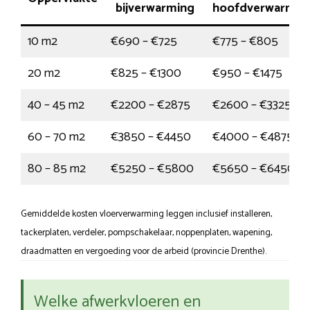
bijverwarming
hoofdverwarmin
10 m2
€690 – €725
€775 – €805
20 m2
€825 – €1300
€950 – €1475
40 – 45 m2
€2200 – €2875
€2600 – €3325
60 – 70 m2
€3850 – €4450
€4000 – €4875
80 – 85 m2
€5250 – €5800
€5650 – €6450
Gemiddelde kosten vloerverwarming leggen inclusief installeren,
tackerplaten, verdeler, pompschakelaar, noppenplaten, wapening,
draadmatten en vergoeding voor de arbeid (provincie Drenthe).
Welke afwerkvloeren en