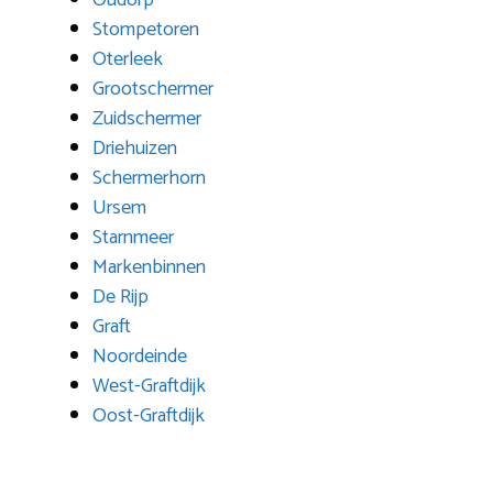
Oudorp
Stompetoren
Oterleek
Grootschermer
Zuidschermer
Driehuizen
Schermerhorn
Ursem
Starnmeer
Markenbinnen
De Rijp
Graft
Noordeinde
West-Graftdijk
Oost-Graftdijk