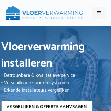
Ga
naar
Men
de
inhoud
Vloerverwarming
installeren
• Betrouwbare & kwalitatieve service
• Verschillende soorten systemen
• Erkende installateurs vergelijken
VERGELIJKEN & OFFERTE AANVRAGEN