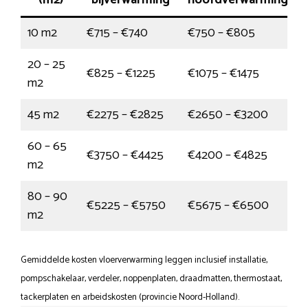
(m2)
bijverwarming
hoofdverwarming
10 m2
€715 – €740
€750 – €805
20 – 25
€825 – €1225
€1075 – €1475
m2
45 m2
€2275 – €2825
€2650 – €3200
60 – 65
€3750 – €4425
€4200 – €4825
m2
80 – 90
€5225 – €5750
€5675 – €6500
m2
Gemiddelde kosten vloerverwarming leggen inclusief installatie,
pompschakelaar, verdeler, noppenplaten, draadmatten, thermostaat,
tackerplaten en arbeidskosten (provincie Noord-Holland).