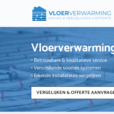
Ga
naar
de
inhoud
Vloerverwarming
• Betrouwbare & kwalitatieve service
• Verschillende soorten systemen
• Erkende installateurs vergelijken
VERGELIJKEN & OFFERTE AANVRAG