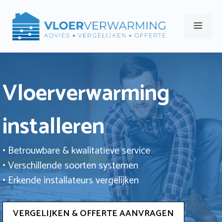
Ga
naar
Men
de
inhoud
Vloerverwarming
installeren
• Betrouwbare & kwalitatieve service
• Verschillende soorten systemen
• Erkende installateurs vergelijken
VERGELIJKEN & OFFERTE AANVRAGEN