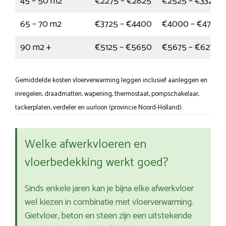
45 – 50 m2
€2275 – €2825
€2525 – €3325
65 – 70 m2
€3725 – €4400
€4000 – €4750
90 m2 +
€5125 – €5650
€5675 – €6275
Gemiddelde kosten vloerverwarming leggen inclusief aanleggen en
inregelen, draadmatten, wapening, thermostaat, pompschakelaar,
tackerplaten, verdeler en uurloon (provincie Noord-Holland).
Welke afwerkvloeren en
vloerbedekking werkt goed?
Sinds enkele jaren kan je bijna elke afwerkvloer
wel kiezen in combinatie met vloerverwarming.
Gietvloer, beton en steen zijn een uitstekende