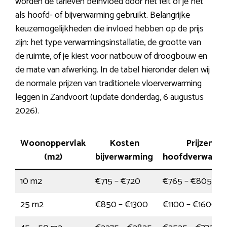
worden de tarieven beïnvloed door het feit of je het
als hoofd- of bijverwarming gebruikt. Belangrijke
keuzemogelijkheden die invloed hebben op de prijs
zijn: het type verwarmingsinstallatie, de grootte van
de ruimte, of je kiest voor natbouw of droogbouw en
de mate van afwerking. In de tabel hieronder delen wij
de normale prijzen van traditionele vloerverwarming
leggen in Zandvoort (update donderdag, 6 augustus
2026).
Woonoppervlak
Kosten
Prijzen
(m2)
bijverwarming
hoofdverwarmi
10 m2
€715 – €720
€765 – €805
25 m2
€850 – €1300
€1100 – €1600