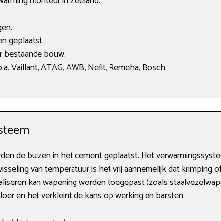
rwarming monteur in Zeeland.
gen.
en geplaatst.
or bestaande bouw.
.a. Vaillant, ATAG, AWB, Nefit, Remeha, Bosch.
ysteem
orden de buizen in het cement geplaatst. Het verwarmingssyste
sseling van temperatuur is het vrij aannemelijk dat krimping of 
aliseren kan wapening worden toegepast (zoals staalvezelwape
vloer en het verkleint de kans op werking en barsten.