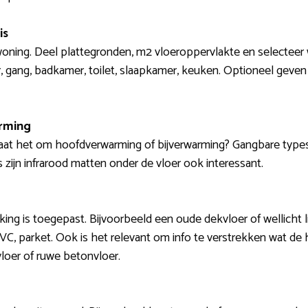
is
woning. Deel plattegronden, m2 vloeroppervlakte en selecteer 
, gang, badkamer, toilet, slaapkamer, keuken. Optioneel geven
arming
Gaat het om hoofdverwarming of bijverwarming? Gangbare type
zijn infrarood matten onder de vloer ook interessant.
ing is toegepast. Bijvoorbeeld een oude dekvloer of wellicht l
l, PVC, parket. Ook is het relevant om info te verstrekken wat de 
loer of ruwe betonvloer.