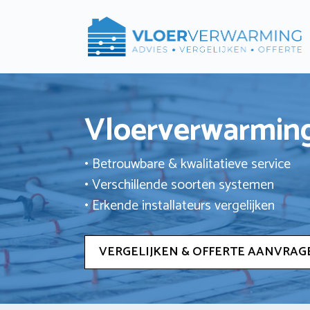
Ga
naar
de
inhoud
Vloerverwarming
• Betrouwbare & kwalitatieve service
• Verschillende soorten systemen
• Erkende installateurs vergelijken
VERGELIJKEN & OFFERTE AANVRAG