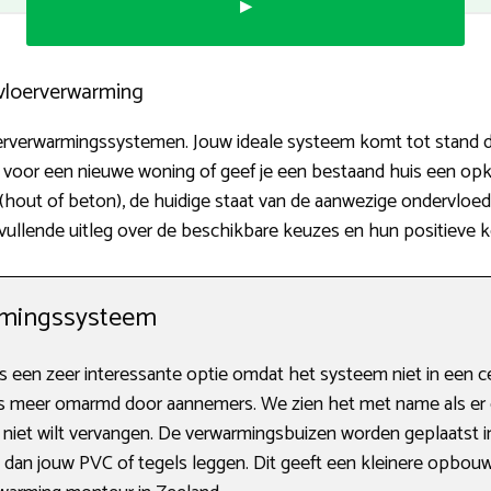
▸
 vloerverwarming
oerverwarmingssystemen. Jouw ideale systeem komt tot stand do
s voor een nieuwe woning of geef je een bestaand huis een o
r (hout of beton), de huidige staat van de aanwezige ondervl
aanvullende uitleg over de beschikbare keuzes en hun positieve
rmingssysteem
 een zeer interessante optie omdat het systeem niet in een c
s meer omarmd door aannemers. We zien het met name als e
er niet wilt vervangen. De verwarmingsbuizen worden geplaatst
e dan jouw PVC of tegels leggen. Dit geeft een kleinere opbo