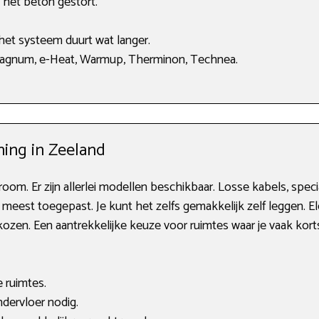
 het beton gestort.
het systeem duurt wat langer.
gnum, e-Heat, Warmup, Therminon, Technea.
ming in Zeeland
room. Er zijn allerlei modellen beschikbaar. Losse kabels, spe
meest toegepast. Je kunt het zelfs gemakkelijk zelf leggen. E
kozen. Een aantrekkelijke keuze voor ruimtes waar je vaak kor
 ruimtes.
dervloer nodig.