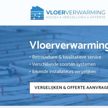
Ga
naar
de
inhoud
Vloerverwarming
• Betrouwbare & kwalitatieve service
• Verschillende soorten systemen
• Erkende installateurs vergelijken
VERGELIJKEN & OFFERTE AANVRAG