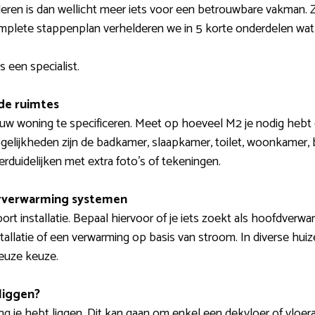
leren is dan wellicht meer iets voor een betrouwbare vakman. 
omplete stappenplan verhelderen we in 5 korte onderdelen wat
 een specialist.
de ruimtes
jouw woning te specificeren. Meet op hoeveel M2 je nodig heb
gelijkheden zijn de badkamer, slaapkamer, toilet, woonkamer, b
erduidelijken met extra foto’s of tekeningen.
erverwarming systemen
rt installatie. Bepaal hiervoor of je iets zoekt als hoofdverwa
tallatie of een verwarming op basis van stroom. In diverse hui
ieuze keuze.
liggen?
 je hebt liggen. Dit kan gaan om enkel een dekvloer of vloerafwe