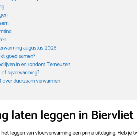
ng
gen
teem
arming
zen
verwarming augustus 2026
rkt goed samen?
bedrijven in en rondom Terneuzen
 of bijverwarming?
) over duurzaam verwarmen
 laten leggen in Biervliet
s het leggen van vloerverwarming een prima uitdaging. Heb je twe