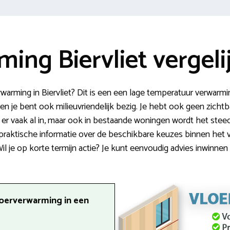
ing Biervliet vergeli
warming in Biervliet? Dit is een een lage temperatuur verwarmi
n je bent ook milieuvriendelijk bezig. Je hebt ook geen zichtbar
er vaak al in, maar ook in bestaande woningen wordt het ste
je praktische informatie over de beschikbare keuzes binnen het
 Wil je op korte termijn actie? Je kunt eenvoudig advies inwinne
loerverwarming in een