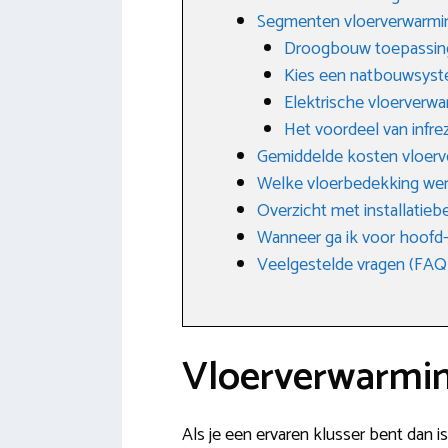
Segmenten vloerverwarmi
Droogbouw toepassin
Kies een natbouwsys
Elektrische vloerverw
Het voordeel van infre
Gemiddelde kosten vloer
Welke vloerbedekking we
Overzicht met installatie
Wanneer ga ik voor hoofd-
Veelgestelde vragen (FAQ
Vloerverwarming
Als je een ervaren klusser bent dan i