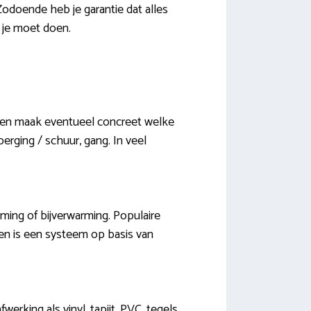
Zodoende heb je garantie dat alles
 je moet doen.
t en maak eventueel concreet welke
erging / schuur, gang. In veel
rming of bijverwarming. Populaire
zen is een systeem op basis van
rking als vinyl, tapijt, PVC, tegels,