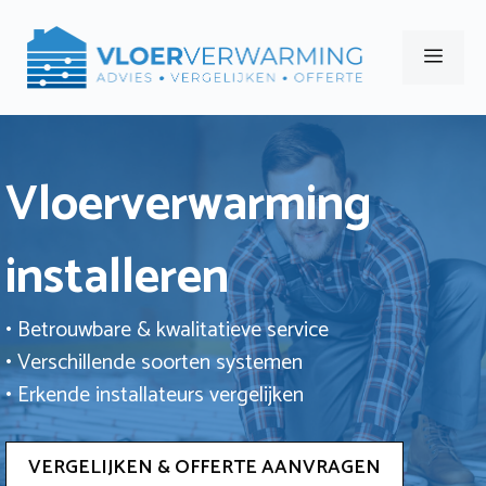
Ga
naar
Men
de
inhoud
Vloerverwarming
installeren
• Betrouwbare & kwalitatieve service
• Verschillende soorten systemen
• Erkende installateurs vergelijken
VERGELIJKEN & OFFERTE AANVRAGEN