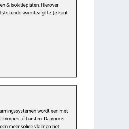
n & isolatieplaten. Hierover
tstekende warmteafgifte. Je kunt
erwarmingssystemen wordt een met
t krimpen of barsten. Daarom is
 een meer solide vloer en het