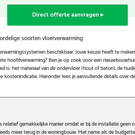
Direct offerte aanvragen ▸
ordelige soorten vloerverwarming
erverwarmingssystemen beschikbaar. Jouw keuze heeft te make
lete hoofdverwarming? Ben je op zoek voor een nieuwbouwhuis
d is: het materiaal van de ondervloer (hout of beton), de huid
de kostenindicatie. Hieronder lees je aanvullende details over 
relatief gemakkelijke manier omdat er bij de installatie geen
teeds meer terug in de woningbouw. Met name als de budgetten 