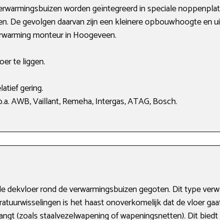
verwarmingsbuizen worden geïntegreerd in speciale noppenplate
gen. De gevolgen daarvan zijn een kleinere opbouwhoogte en ui
verwarming monteur in Hoogeveen.
oer te liggen.
atief gering.
.a. AWB, Vaillant, Remeha, Intergas, ATAG, Bosch.
t de dekvloer rond de verwarmingsbuizen gegoten. Dit type v
ratuurwisselingen is het haast onoverkomelijk dat de vloer gaa
angt (zoals staalvezelwapening of wapeningsnetten). Dit biedt