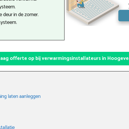
systeem.
 deur in de zomer.
systeem.
aag offerte op bij verwarmingsinstallateurs in Hoogev
ing laten aanleggen
tallatie