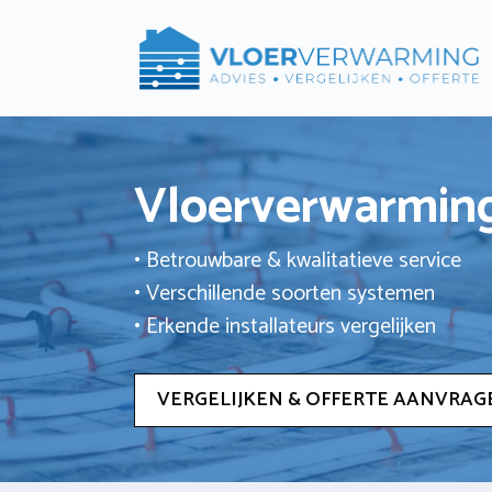
Ga
naar
de
inhoud
Vloerverwarming
• Betrouwbare & kwalitatieve service
• Verschillende soorten systemen
• Erkende installateurs vergelijken
VERGELIJKEN & OFFERTE AANVRAG