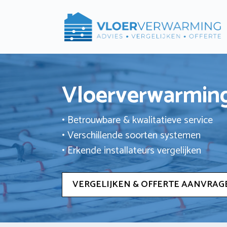
Ga
naar
de
inhoud
Vloerverwarming
• Betrouwbare & kwalitatieve service
• Verschillende soorten systemen
• Erkende installateurs vergelijken
VERGELIJKEN & OFFERTE AANVRAG