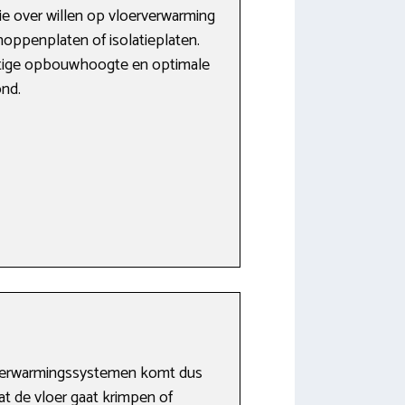
ie over willen op vloerverwarming
oppenplaten of isolatieplaten.
nstige opbouwhoogte en optimale
ond.
 verwarmingssystemen komt dus
at de vloer gaat krimpen of