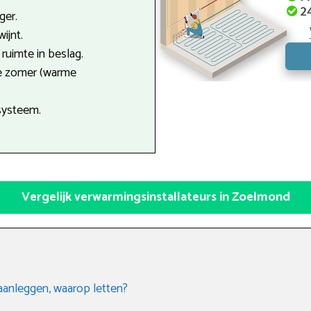
ger.
ijnt.
uimte in beslag.
de zomer (warme
systeem.
Vergelijk verwarmingsinstallateurs in Zoelmond
aanleggen, waarop letten?