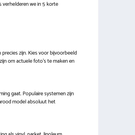
s verhelderen we in 5 korte
recies zijn. Kies voor bijvoorbeeld
ijn om actuele foto’s te maken en
ming gaat. Populaire systemen zijn
nfrarood model absoluut het
ng als vinyl, parket, linoleum,