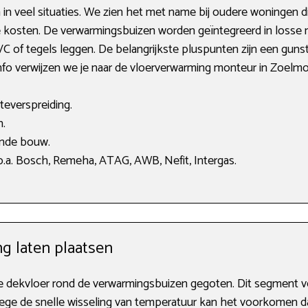
n veel situaties. We zien het met name bij oudere woningen d
e kosten. De verwarmingsbuizen worden geïntegreerd in losse n
VC of tegels leggen. De belangrijkste pluspunten zijn een gu
nfo verwijzen we je naar de vloerverwarming monteur in Zoelm
teverspreiding.
n.
ande bouw.
.a. Bosch, Remeha, ATAG, AWB, Nefit, Intergas.
g laten plaatsen
de dekvloer rond de verwarmingsbuizen gegoten. Dit segment
Vanwege de snelle wisseling van temperatuur kan het voorkomen d