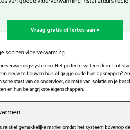
rtes van goede vloerverwarming installateurs reg
Vraag gratis offertes aan ▸
ige soorten vloerverwarming
 vloerverwarmingssystemen. Het perfecte systeem komt tot stan
 een nieuw te bouwen huis of ga jij je oude huis opknappen? And
ische staat van de ondervloer, de mate van isolatie en je bes
rten en hun belangrijkste eigenschappen.
warmen
 relatief gemakkelijke manier omdat het systeem bovenop de 