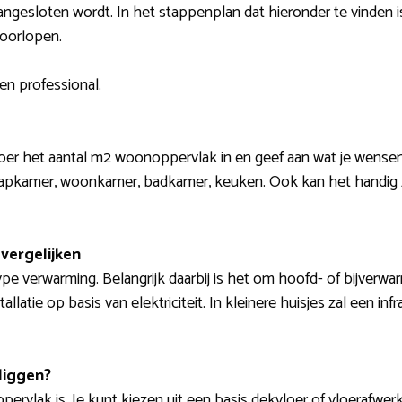
aangesloten wordt. In het stappenplan dat hieronder te vinden i
oorlopen.
en professional.
oer het aantal m2 woonoppervlak in en geef aan wat je wensen p
laapkamer, woonkamer, badkamer, keuken. Ook kan het handig z
vergelijken
e verwarming. Belangrijk daarbij is het om hoofd- of bijverwar
llatie op basis van elektriciteit. In kleinere huisjes zal een i
liggen?
pervlak is. Je kunt kiezen uit een basis dekvloer of vloerafwerki