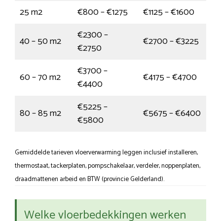
25 m2
€800 – €1275
€1125 – €1600
€2300 –
40 – 50 m2
€2700 – €3225
€2750
€3700 –
60 – 70 m2
€4175 – €4700
€4400
€5225 –
80 – 85 m2
€5675 – €6400
€5800
Gemiddelde tarieven vloerverwarming leggen inclusief installeren,
thermostaat, tackerplaten, pompschakelaar, verdeler, noppenplaten,
draadmattenen arbeid en BTW (provincie Gelderland).
Welke vloerbedekkingen werken