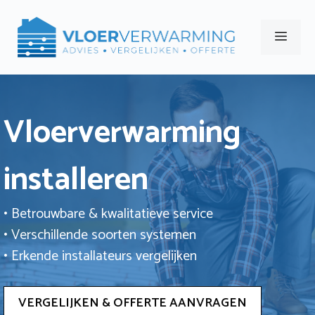
Ga
naar
Men
de
inhoud
Vloerverwarming
installeren
• Betrouwbare & kwalitatieve service
• Verschillende soorten systemen
• Erkende installateurs vergelijken
VERGELIJKEN & OFFERTE AANVRAGEN