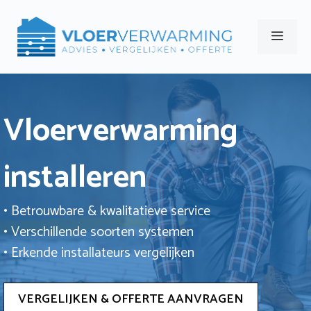
Ga
naar
Men
de
inhoud
Vloerverwarming
installeren
• Betrouwbare & kwalitatieve service
• Verschillende soorten systemen
• Erkende installateurs vergelijken
VERGELIJKEN & OFFERTE AANVRAGEN