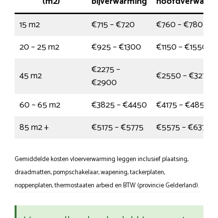
(m2)
bijverwarming
hoofdverwarmi
15 m2
€715 – €720
€760 – €780
20 – 25 m2
€925 – €1300
€1150 – €1550
€2275 –
45 m2
€2550 – €3275
€2900
60 – 65 m2
€3825 – €4450
€4175 – €4850
85 m2 +
€5175 – €5775
€5575 – €6375
Gemiddelde kosten vloerverwarming leggen inclusief plaatsing,
draadmatten, pompschakelaar, wapening, tackerplaten,
noppenplaten, thermostaaten arbeid en BTW (provincie Gelderland).