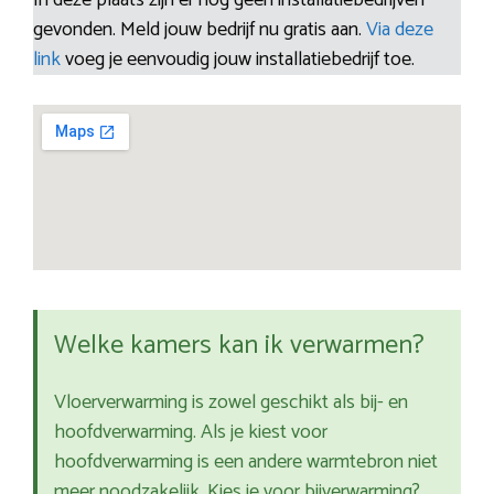
In deze plaats zijn er nog geen installatiebedrijven
gevonden. Meld jouw bedrijf nu gratis aan.
Via deze
link
voeg je eenvoudig jouw installatiebedrijf toe.
Welke kamers kan ik verwarmen?
Vloerverwarming is zowel geschikt als bij- en
hoofdverwarming. Als je kiest voor
hoofdverwarming is een andere warmtebron niet
meer noodzakelijk. Kies je voor bijverwarming?