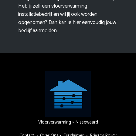
Heb jij zelf een vloerverwarming
installatiebedrijf en wil jij ook worden
opgenomen? Dan kan je hier eenvoudig
jouw
bedrijf aanmelden
.
Vloerverwarming
»
Nissewaard
Contact
•
Over Ons
•
Disclaimer
•
Privacy Policy