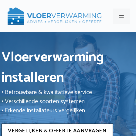
Ga
naar
Men
de
inhoud
Vloerverwarming
installeren
• Betrouwbare & kwalitatieve service
• Verschillende soorten systemen
• Erkende installateurs vergelijken
VERGELIJKEN & OFFERTE AANVRAGEN