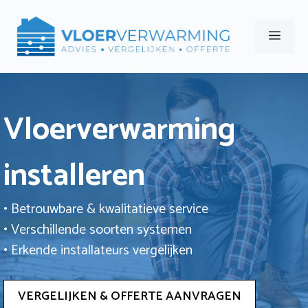
Ga
naar
Men
de
inhoud
Vloerverwarming
installeren
• Betrouwbare & kwalitatieve service
• Verschillende soorten systemen
• Erkende installateurs vergelijken
VERGELIJKEN & OFFERTE AANVRAGEN