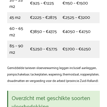
20 – 25
€925 – €1225
€1150 – €1500
m2
45 m2
€2225 – €2875
€2525 – €3200
60 – 65
€3850 – €4375
€4050 – €4750
m2
85 – 90
€5250 – €5775
€5700 – €6250
m2
Gemiddelde tarieven vloerverwarming leggen inclusief aanleggen,
pompschakelaar, tackerplaten, wapening, thermostaat, noppenplaten,
draadmatten en vergoeding voor de arbeid (provincie Zuid-Holland).
Overzicht met geschikte soorten