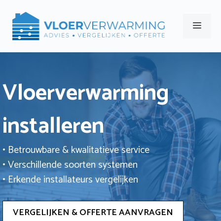
Ga
naar
Men
de
inhoud
Vloerverwarming
installeren
• Betrouwbare & kwalitatieve service
• Verschillende soorten systemen
• Erkende installateurs vergelijken
VERGELIJKEN & OFFERTE AANVRAGEN