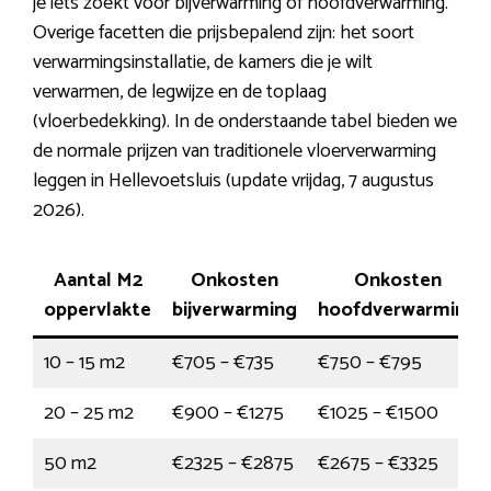
je iets zoekt voor bijverwarming of hoofdverwarming.
Overige facetten die prijsbepalend zijn: het soort
verwarmingsinstallatie, de kamers die je wilt
verwarmen, de legwijze en de toplaag
(vloerbedekking). In de onderstaande tabel bieden we
de normale prijzen van traditionele vloerverwarming
leggen in Hellevoetsluis (update vrijdag, 7 augustus
2026).
Aantal M2
Onkosten
Onkosten
oppervlakte
bijverwarming
hoofdverwarming
10 – 15 m2
€705 – €735
€750 – €795
20 – 25 m2
€900 – €1275
€1025 – €1500
50 m2
€2325 – €2875
€2675 – €3325