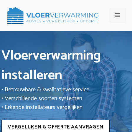
Ga
naar
Men
de
inhoud
Vloerverwarming
installeren
• Betrouwbare & kwalitatieve service
• Verschillende soorten systemen
• Erkende installateurs vergelijken
VERGELIJKEN & OFFERTE AANVRAGEN