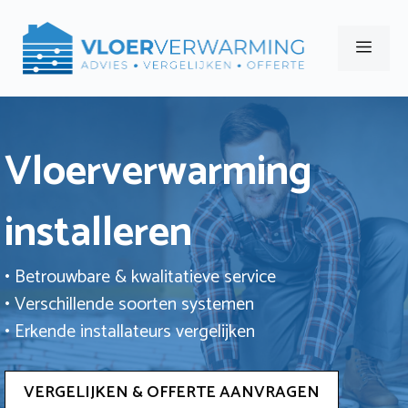
Ga
naar
Men
de
inhoud
Vloerverwarming
installeren
• Betrouwbare & kwalitatieve service
• Verschillende soorten systemen
• Erkende installateurs vergelijken
VERGELIJKEN & OFFERTE AANVRAGEN