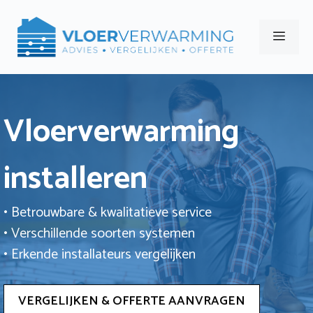
Ga
naar
Men
de
inhoud
Vloerverwarming
installeren
• Betrouwbare & kwalitatieve service
• Verschillende soorten systemen
• Erkende installateurs vergelijken
VERGELIJKEN & OFFERTE AANVRAGEN