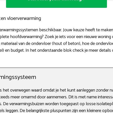
rten vloerverwarming
rverwarmingssystemen beschikbaar. Jouw keuze heeft te maken
mplete hoofdverwarming? Zoek je iets voor een nieuwe woning o
materiaal van de ondervloer (hout of beton), hoe de ondervloe
 en budget. In het onderstaande blok check je meer details 
rmingssysteem
s het overwegen waard omdat je het kunt aanleggen zonder na
eeds meer omarmd door aannemers. Dit is met name interessan
s. De verwarmingsbuizen worden toegepast op losse isolatie
els leggen. De belangrijkste pluspunten zijn een kleinere op