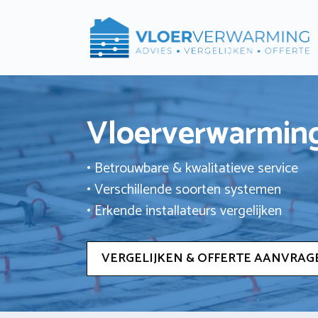
Ga
naar
de
inhoud
Vloerverwarming
• Betrouwbare & kwalitatieve service
• Verschillende soorten systemen
• Erkende installateurs vergelijken
VERGELIJKEN & OFFERTE AANVRAG