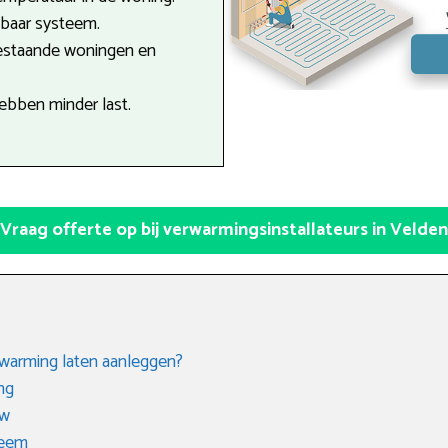
tbaar systeem.
estaande woningen en
ebben minder last.
Vraag offerte op bij verwarmingsinstallateurs in Velden
rwarming laten aanleggen?
ng
uw
teem