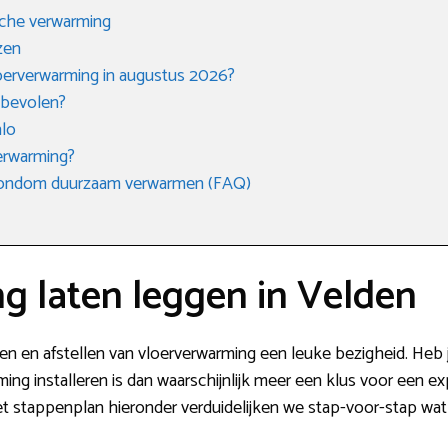
sche verwarming
zen
loerverwarming in augustus 2026?
nbevolen?
nlo
verwarming?
 rondom duurzaam verwarmen (FAQ)
g laten leggen in Velden
tsen en afstellen van vloerverwarming een leuke bezigheid. Heb je 
ng installeren is dan waarschijnlijk meer een klus voor een expe
et stappenplan hieronder verduidelijken we stap-voor-stap wat e