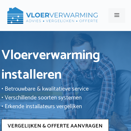
Ga
naar
Men
de
inhoud
Vloerverwarming
installeren
• Betrouwbare & kwalitatieve service
• Verschillende soorten systemen
• Erkende installateurs vergelijken
VERGELIJKEN & OFFERTE AANVRAGEN