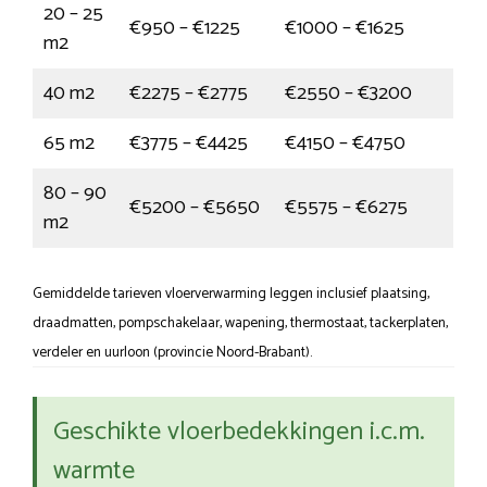
20 – 25
€950 – €1225
€1000 – €1625
m2
40 m2
€2275 – €2775
€2550 – €3200
65 m2
€3775 – €4425
€4150 – €4750
80 – 90
€5200 – €5650
€5575 – €6275
m2
Gemiddelde tarieven vloerverwarming leggen inclusief plaatsing,
draadmatten, pompschakelaar, wapening, thermostaat, tackerplaten,
verdeler en uurloon (provincie Noord-Brabant).
Geschikte vloerbedekkingen i.c.m.
warmte