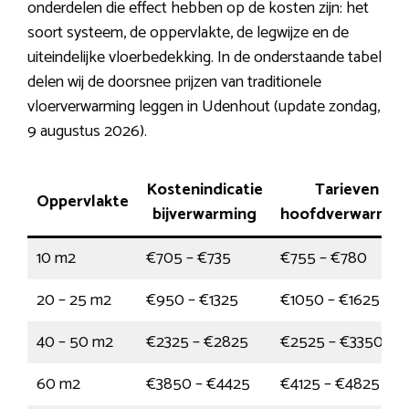
onderdelen die effect hebben op de kosten zijn: het
soort systeem, de oppervlakte, de legwijze en de
uiteindelijke vloerbedekking. In de onderstaande tabel
delen wij de doorsnee prijzen van traditionele
vloerverwarming leggen in Udenhout (update zondag,
9 augustus 2026).
Kostenindicatie
Tarieven
Oppervlakte
bijverwarming
hoofdverwarmin
10 m2
€705 – €735
€755 – €780
20 – 25 m2
€950 – €1325
€1050 – €1625
40 – 50 m2
€2325 – €2825
€2525 – €3350
60 m2
€3850 – €4425
€4125 – €4825