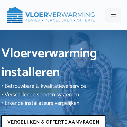
Ga
naar
Men
de
inhoud
Vloerverwarming
installeren
• Betrouwbare & kwalitatieve service
• Verschillende soorten systemen
• Erkende installateurs vergelijken
VERGELIJKEN & OFFERTE AANVRAGEN