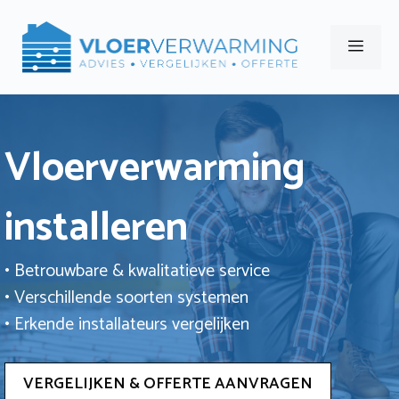
Ga
naar
Men
de
inhoud
Vloerverwarming
installeren
• Betrouwbare & kwalitatieve service
• Verschillende soorten systemen
• Erkende installateurs vergelijken
VERGELIJKEN & OFFERTE AANVRAGEN