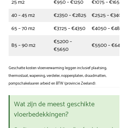
25 m2
€950 – €1250
€1075 – €1650
40 – 45 m2
€2350 – €2825
€2525 – €3400
65 – 70 m2
€3725 – €4350
€4050 – €4800
€5200 –
85 – 90 m2
€5500 – €6400
€5650
Geschatte kosten vloerverwarming leggen inclusief plaatsing,
thermostaat, wapening, verdeler, noppenplaten, draadmatten,
pompschakelaaren arbeid en BTW (provincie Zeeland).
Wat zijn de meest geschikte
vloerbedekkingen?