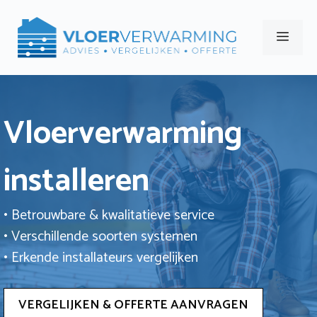
Ga
naar
Men
de
inhoud
Vloerverwarming
installeren
• Betrouwbare & kwalitatieve service
• Verschillende soorten systemen
• Erkende installateurs vergelijken
VERGELIJKEN & OFFERTE AANVRAGEN