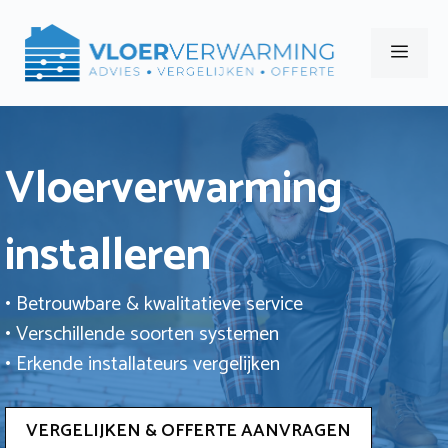
Ga
naar
Men
de
inhoud
Vloerverwarming
installeren
• Betrouwbare & kwalitatieve service
• Verschillende soorten systemen
• Erkende installateurs vergelijken
VERGELIJKEN & OFFERTE AANVRAGEN