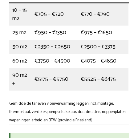
10 – 15
€705 – €720
€770 – €790
m2
25 m2
€950 – €1350
€975 – €1650
50 m2
€2350 – €2850
€2500 – €3375
60 m2
€3750 – €4500
€4075 – €4850
90 m2
€5175 – €5750
€5525 – €6475
+
Gemiddelde tarieven vloerverwarming leggen incl. montage,
thermostaat, verdeler, pompschakelaar, draadmatten, noppenplaten,
wapeningen arbeid en BTW (provincie Friesland).