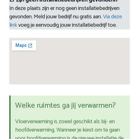
Er zijn geen installatiebedrijven gevondenn
In deze plaats zijn er nog geen installatiebedrijven
gevonden. Meld jouw bedrijf nu gratis aan.
Via deze
link
voeg je eenvoudig jouw installatiebedrijf toe.
Welke ruimtes ga jij verwarmen?
Vloerverwarming is zowel geschikt als bij- en
hoofdverwarming. Wanneer je kiest om te gaan
voor hoofdverwarming is de nieuwe installatie de