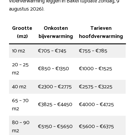
vloerverwarming leggen in Bakel (update zondag, 9
augustus 2026).
Grootte
Onkosten
Tarieven
(m2)
bijverwarming
hoofdverwarming
10 m2
€705 – €745
€755 – €785
20 – 25
€850 – €1350
€1000 – €1525
m2
40 m2
€2300 – €2775
€2575 – €3225
65 – 70
€3825 – €4450
€4000 – €4725
m2
80 – 90
€5150 – €5650
€5600 – €6375
m2