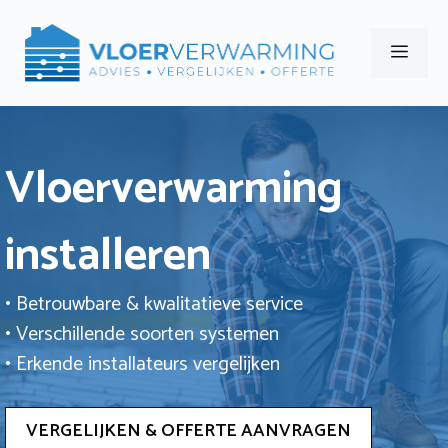
Ga
naar
Men
de
inhoud
Vloerverwarming
installeren
• Betrouwbare & kwalitatieve service
• Verschillende soorten systemen
• Erkende installateurs vergelijken
VERGELIJKEN & OFFERTE AANVRAGEN