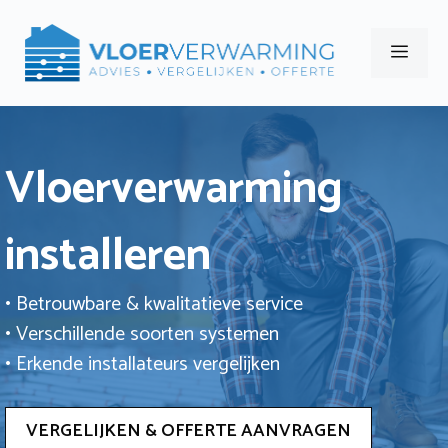
Ga
naar
Men
de
inhoud
Vloerverwarming
installeren
• Betrouwbare & kwalitatieve service
• Verschillende soorten systemen
• Erkende installateurs vergelijken
VERGELIJKEN & OFFERTE AANVRAGEN