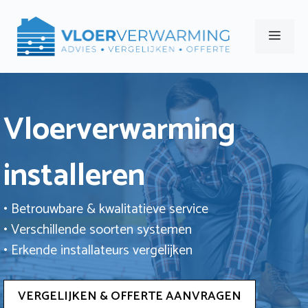
Ga
naar
Men
de
inhoud
Vloerverwarming
installeren
• Betrouwbare & kwalitatieve service
• Verschillende soorten systemen
• Erkende installateurs vergelijken
VERGELIJKEN & OFFERTE AANVRAGEN