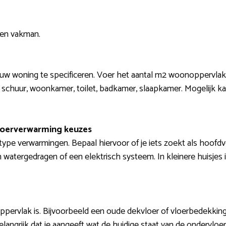
een vakman.
jouw woning te specificeren. Voer het aantal m2 woonoppervlak
/ schuur, woonkamer, toilet, badkamer, slaapkamer. Mogelijk k
loerverwarming keuzes
type verwarmingen. Bepaal hiervoor of je iets zoekt als hoofd
watergedragen of een elektrisch systeem. In kleinere huisjes 
ppervlak is. Bijvoorbeeld een oude dekvloer of vloerbedekking zo
elangrijk dat je aangeeft wat de huidige staat van de ondervloer 