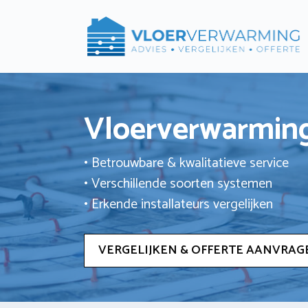
Ga
naar
de
inhoud
Vloerverwarming
• Betrouwbare & kwalitatieve service
• Verschillende soorten systemen
• Erkende installateurs vergelijken
VERGELIJKEN & OFFERTE AANVRAG