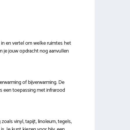
 in en vertel om welke ruimtes het
an je jouw opdracht nog aanvullen
verwarming of bijverwarming. De
is een toepassing met infrarood
als vinyl, tapijt, linoleum, tegels,
is. Je kunt kiezen voor bijv. een