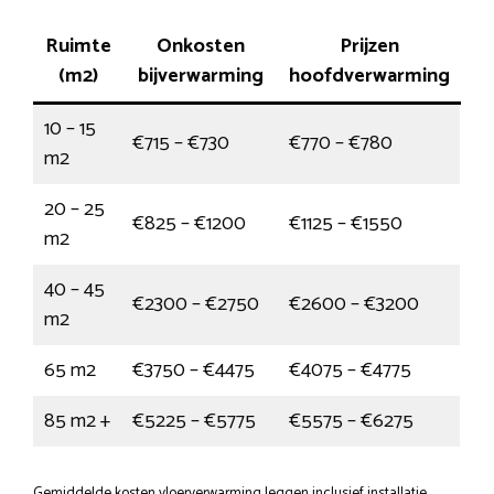
Ruimte
Onkosten
Prijzen
(m2)
bijverwarming
hoofdverwarming
10 – 15
€715 – €730
€770 – €780
m2
20 – 25
€825 – €1200
€1125 – €1550
m2
40 – 45
€2300 – €2750
€2600 – €3200
m2
65 m2
€3750 – €4475
€4075 – €4775
85 m2 +
€5225 – €5775
€5575 – €6275
Gemiddelde kosten vloerverwarming leggen inclusief installatie,