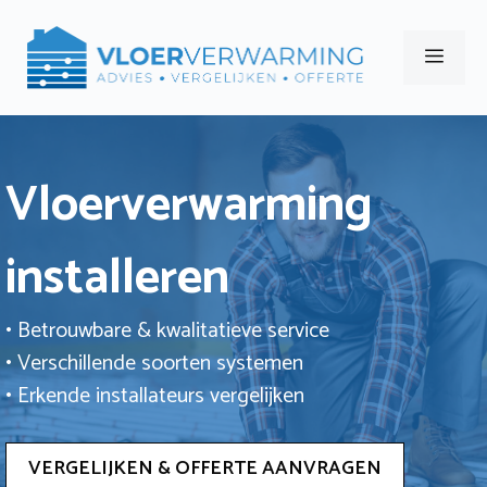
Ga
naar
Men
de
inhoud
Vloerverwarming
installeren
• Betrouwbare & kwalitatieve service
• Verschillende soorten systemen
• Erkende installateurs vergelijken
VERGELIJKEN & OFFERTE AANVRAGEN