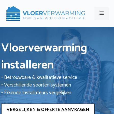
Ga
naar
Men
de
inhoud
Vloerverwarming
installeren
• Betrouwbare & kwalitatieve service
• Verschillende soorten systemen
• Erkende installateurs vergelijken
VERGELIJKEN & OFFERTE AANVRAGEN