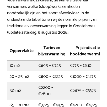
vloerverwarmingssysteem, de kamers die je wilt
verwarmen, welke (sloop)werkzaamheden
noodzakelijk zijn en het soort afwerkvloer. In de
onderstaande tabel tonen wij de normale prijzen van
traditionele vloerverwarming leggen in Grootebroek
(update zaterdag, 8 augustus 2026).
Tarieven
Prijsindicatie
Oppervlakte
bijverwarming
hoofdverwarming
10 m2
€695 – €725
€775 – €810
20 – 25 m2
€800 – €1225
€1000 – €1475
€2200 –
50 m2
€2675 – €3375
€2800
65 – 70 m2
€3725 – €4475
€4200 – €4725