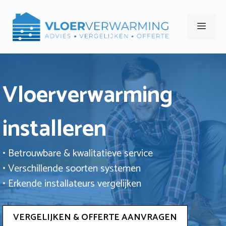
Ga
naar
Men
de
inhoud
Vloerverwarming
installeren
• Betrouwbare & kwalitatieve service
• Verschillende soorten systemen
• Erkende installateurs vergelijken
VERGELIJKEN & OFFERTE AANVRAGEN