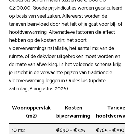
Oudesluis schommelen tussen de €1000,00 –
€2100,00. Goede prijsindicaties worden gecalculeerd
op basis van veel zaken. Allereerst worden de
tarieven beïnvloed door het feit of je gaat voor bij- of
hoofdverwarming. Alternatieve factoren die effect
hebben op de kosten zijn: het soort
vloerverwarmingsinstallatie, het aantal m2 van de
ruimte, of de dekvloer uitgebroken moet worden en
de mate van afwerking. In het volgende schema krijg
je inzicht in de verwachte prijzen van traditionele
vloerverwarming leggen in Oudesluis (update
zaterdag, 8 augustus 2026).
Woonoppervlak
Kosten
Tarieven
(m2)
bijverwarming
hoofdverwarmi
10 m2
€690 – €725
€765 – €790