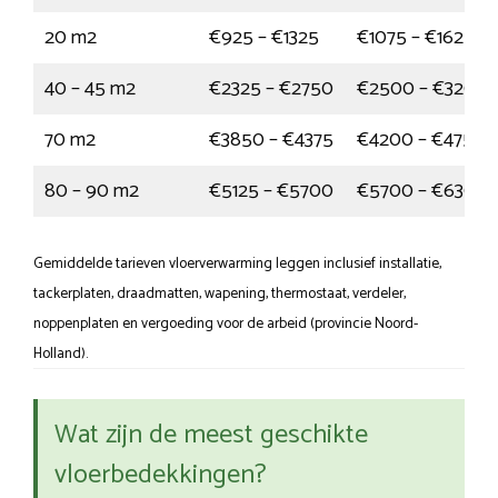
20 m2
€925 – €1325
€1075 – €1625
40 – 45 m2
€2325 – €2750
€2500 – €3200
70 m2
€3850 – €4375
€4200 – €4750
80 – 90 m2
€5125 – €5700
€5700 – €6300
Gemiddelde tarieven vloerverwarming leggen inclusief installatie,
tackerplaten, draadmatten, wapening, thermostaat, verdeler,
noppenplaten en vergoeding voor de arbeid (provincie Noord-
Holland).
Wat zijn de meest geschikte
vloerbedekkingen?