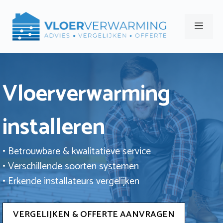
Ga
naar
Men
de
inhoud
Vloerverwarming
installeren
• Betrouwbare & kwalitatieve service
• Verschillende soorten systemen
• Erkende installateurs vergelijken
VERGELIJKEN & OFFERTE AANVRAGEN