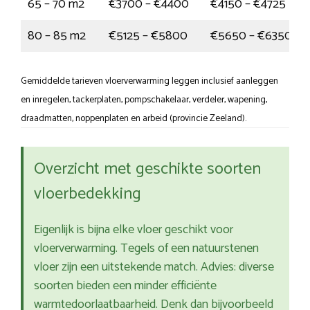
65 – 70 m2
€3700 – €4400
€4150 – €4725
80 – 85 m2
€5125 – €5800
€5650 – €6350
Gemiddelde tarieven vloerverwarming leggen inclusief aanleggen
en inregelen, tackerplaten, pompschakelaar, verdeler, wapening,
draadmatten, noppenplaten en arbeid (provincie Zeeland).
Overzicht met geschikte soorten
vloerbedekking
Eigenlijk is bijna elke vloer geschikt voor
vloerverwarming. Tegels of een natuurstenen
vloer zijn een uitstekende match. Advies: diverse
soorten bieden een minder efficiënte
warmtedoorlaatbaarheid. Denk dan bijvoorbeeld