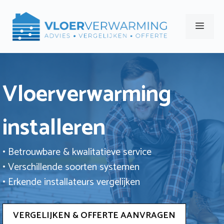
Ga
naar
Men
de
inhoud
Vloerverwarming
installeren
• Betrouwbare & kwalitatieve service
• Verschillende soorten systemen
• Erkende installateurs vergelijken
VERGELIJKEN & OFFERTE AANVRAGEN