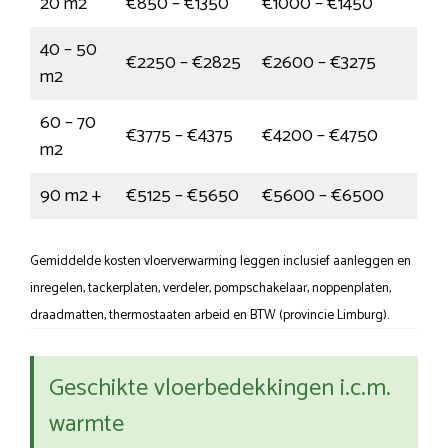
20 m2
€850 – €1350
€1000 – €1450
40 – 50
€2250 – €2825
€2600 – €3275
m2
60 – 70
€3775 – €4375
€4200 – €4750
m2
90 m2 +
€5125 – €5650
€5600 – €6500
Gemiddelde kosten vloerverwarming leggen inclusief aanleggen en
inregelen, tackerplaten, verdeler, pompschakelaar, noppenplaten,
draadmatten, thermostaaten arbeid en BTW (provincie Limburg).
Geschikte vloerbedekkingen i.c.m.
warmte