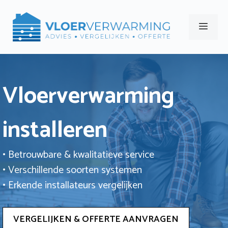
Ga
naar
Men
de
inhoud
Vloerverwarming
installeren
• Betrouwbare & kwalitatieve service
• Verschillende soorten systemen
• Erkende installateurs vergelijken
VERGELIJKEN & OFFERTE AANVRAGEN