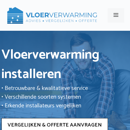
Ga
naar
Men
de
inhoud
Vloerverwarming
installeren
• Betrouwbare & kwalitatieve service
• Verschillende soorten systemen
• Erkende installateurs vergelijken
VERGELIJKEN & OFFERTE AANVRAGEN