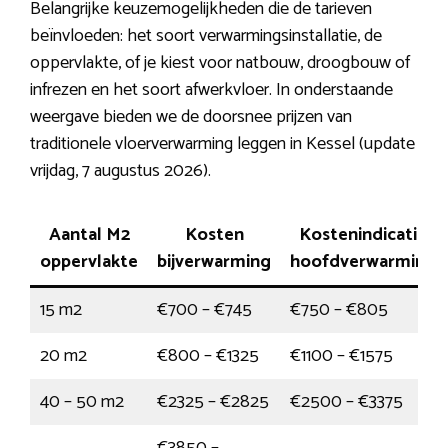
Belangrijke keuzemogelijkheden die de tarieven
beïnvloeden: het soort verwarmingsinstallatie, de
oppervlakte, of je kiest voor natbouw, droogbouw of
infrezen en het soort afwerkvloer. In onderstaande
weergave bieden we de doorsnee prijzen van
traditionele vloerverwarming leggen in Kessel (update
vrijdag, 7 augustus 2026).
Aantal M2
Kosten
Kostenindicatie
oppervlakte
bijverwarming
hoofdverwarming
15 m2
€700 – €745
€750 – €805
20 m2
€800 – €1325
€1100 – €1575
40 – 50 m2
€2325 – €2825
€2500 – €3375