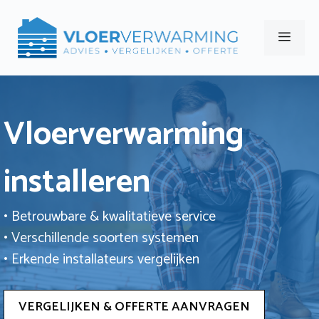
Ga
naar
Men
de
inhoud
Vloerverwarming
installeren
• Betrouwbare & kwalitatieve service
• Verschillende soorten systemen
• Erkende installateurs vergelijken
VERGELIJKEN & OFFERTE AANVRAGEN