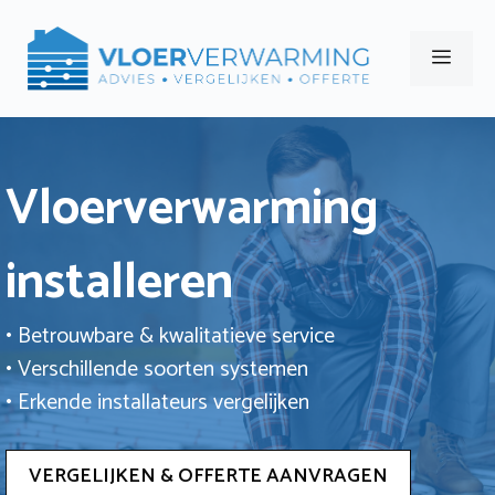
Ga
naar
Men
de
inhoud
Vloerverwarming
installeren
• Betrouwbare & kwalitatieve service
• Verschillende soorten systemen
• Erkende installateurs vergelijken
VERGELIJKEN & OFFERTE AANVRAGEN