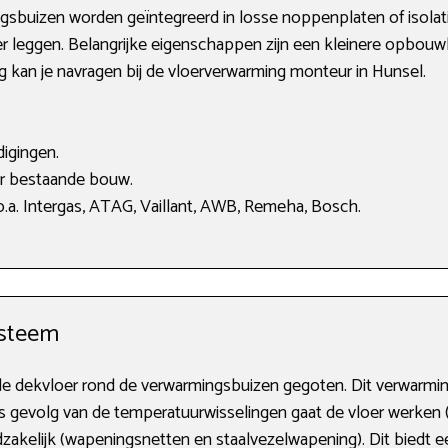
ngsbuizen worden geïntegreerd in losse noppenplaten of isolat
er leggen. Belangrijke eigenschappen zijn een kleinere opbouw
ng kan je navragen bij de vloerverwarming monteur in Hunsel.
igingen.
or bestaande bouw.
.a. Intergas, ATAG, Vaillant, AWB, Remeha, Bosch.
ysteem
t de dekvloer rond de verwarmingsbuizen gegoten. Dit verwarm
 gevolg van de temperatuurwisselingen gaat de vloer werken (
akelijk (wapeningsnetten en staalvezelwapening). Dit biedt e