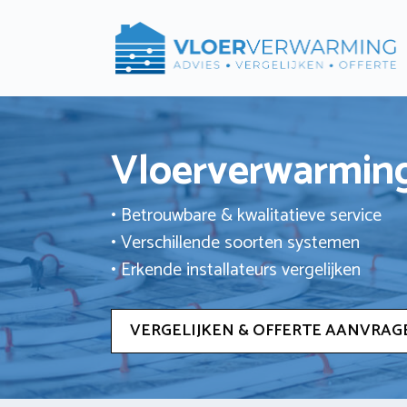
Ga
naar
de
inhoud
Vloerverwarming
• Betrouwbare & kwalitatieve service
• Verschillende soorten systemen
• Erkende installateurs vergelijken
VERGELIJKEN & OFFERTE AANVRAG