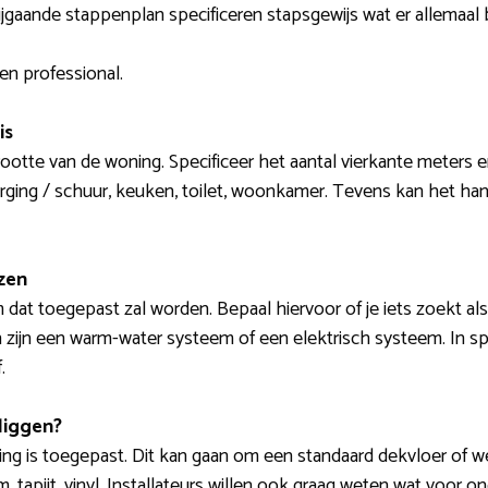
jgaande stappenplan specificeren stapsgewijs wat er allemaal b
en professional.
is
rootte van de woning. Specificeer het aantal vierkante meters 
ging / schuur, keuken, toilet, woonkamer. Tevens kan het hand
zen
dat toegepast zal worden. Bepaal hiervoor of je iets zoekt al
ijn een warm-water systeem of een elektrisch systeem. In spe
.
liggen?
g is toegepast. Dit kan gaan om een standaard dekvloer of wel
m, tapijt, vinyl. Installateurs willen ook graag weten wat voor o