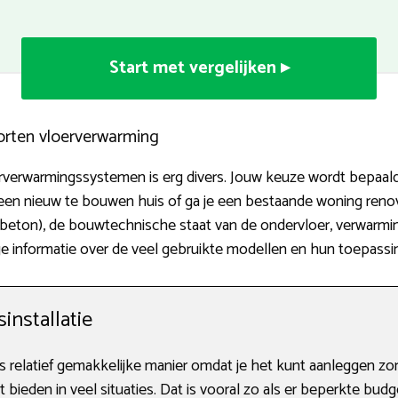
Start met vergelijken ▸
orten vloerverwarming
oerverwarmingssystemen is erg divers. Jouw keuze wordt bepaal
 een nieuw te bouwen huis of ga je een bestaande woning renov
 beton), de bouwtechnische staat van de ondervloer, verwarmin
e informatie over de veel gebruikte modellen en hun toepassi
nstallatie
 relatief gemakkelijke manier omdat je het kunt aanleggen zo
ieden in veel situaties. Dat is vooral zo als er beperkte budget