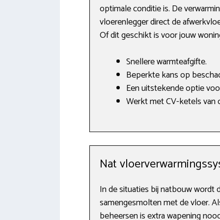
optimale conditie is. De verwarmi
vloerenlegger direct de afwerkvlo
Of dit geschikt is voor jouw woni
Snellere warmteafgifte.
Beperkte kans op beschad
Een uitstekende optie vo
Werkt met CV-ketels van o
Nat vloerverwarmingss
In de situaties bij natbouw word
samengesmolten met de vloer. Als
beheersen is extra wapening noodz