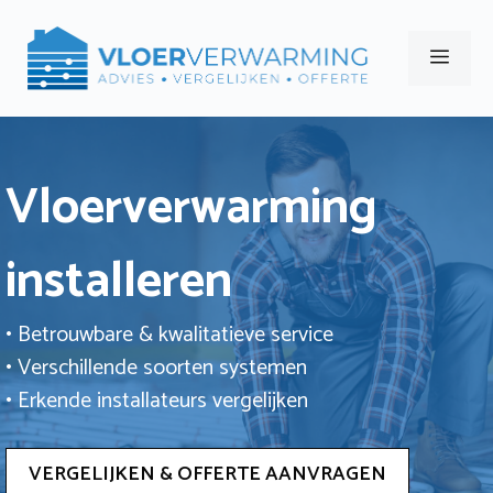
Ga
naar
Men
de
inhoud
Vloerverwarming
installeren
• Betrouwbare & kwalitatieve service
• Verschillende soorten systemen
• Erkende installateurs vergelijken
VERGELIJKEN & OFFERTE AANVRAGEN