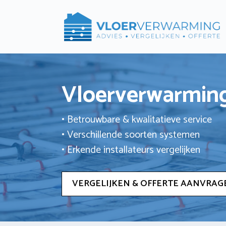
Ga
naar
de
inhoud
Vloerverwarming
• Betrouwbare & kwalitatieve service
• Verschillende soorten systemen
• Erkende installateurs vergelijken
VERGELIJKEN & OFFERTE AANVRAG