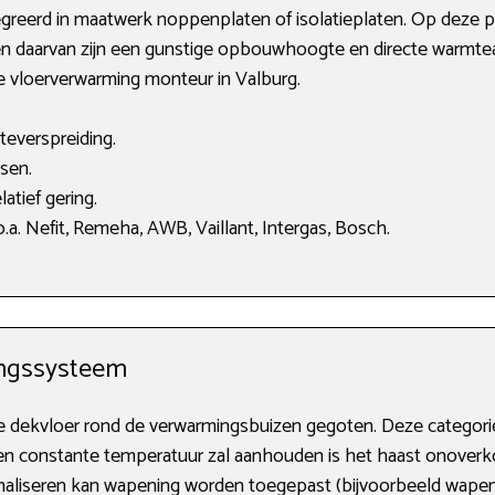
reerd in maatwerk noppenplaten of isolatieplaten. Op deze pla
n daarvan zijn een gunstige opbouwhoogte en directe warmtea
de vloerverwarming monteur in Valburg.
teverspreiding.
sen.
atief gering.
a. Nefit, Remeha, AWB, Vaillant, Intergas, Bosch.
ngssysteem
de dekvloer rond de verwarmingsbuizen gegoten. Deze catego
en constante temperatuur zal aanhouden is het haast onoverko
imaliseren kan wapening worden toegepast (bijvoorbeeld wape