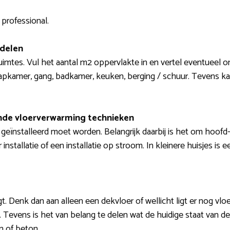
 professional.
 delen
ruimtes. Vul het aantal m2 oppervlakte in en vertel eventueel 
pkamer, gang, badkamer, keuken, berging / schuur. Tevens ka
lende vloerverwarming technieken
geïnstalleerd moet worden. Belangrijk daarbij is het om hoofd-
nstallatie of een installatie op stroom. In kleinere huisjes is e
igt. Denk dan aan alleen een dekvloer of wellicht ligt er nog vlo
jt. Tevens is het van belang te delen wat de huidige staat van de
n of beton.