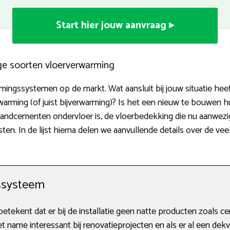
Start hier jouw aanvraag ▸
ige soorten vloerverwarming
armingssystemen op de markt. Wat aansluit bij jouw situatie he
rming (of juist bijverwarming)? Is het een nieuw te bouwen h
 zandcementen ondervloer is, de vloerbedekking die nu aanwezig
n. In de lijst hierna delen we aanvullende details over de ve
ssysteem
ekent dat er bij de installatie geen natte producten zoals ce
 name interessant bij renovatieprojecten en als er al een dekv