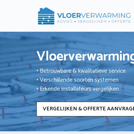
Ga
naar
de
inhoud
Vloerverwarming
• Betrouwbare & kwalitatieve service
• Verschillende soorten systemen
• Erkende installateurs vergelijken
VERGELIJKEN & OFFERTE AANVRAG