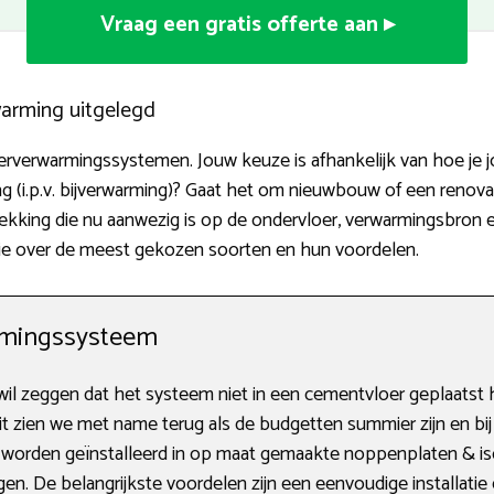
Vraag een gratis offerte aan ▸
warming uitgelegd
erverwarmingssystemen. Jouw keuze is afhankelijk van hoe je jo
g (i.p.v. bijverwarming)? Gaat het om nieuwbouw of een renova
dekking die nu aanwezig is op de ondervloer, verwarmingsbron 
ie over de meest gekozen soorten en hun voordelen.
rmingssysteem
l zeggen dat het systeem niet in een cementvloer geplaatst 
 zien we met name terug als de budgetten summier zijn en bij 
n worden geïnstalleerd in op maat gemaakte noppenplaten & is
en. De belangrijkste voordelen zijn een eenvoudige installatie e