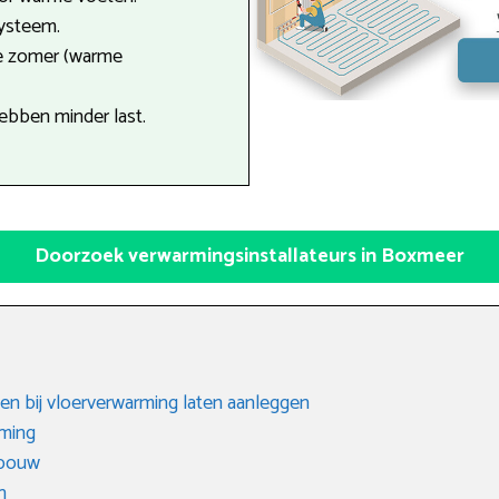
systeem.
de zomer (warme
ebben minder last.
Doorzoek verwarmingsinstallateurs in Boxmeer
en bij vloerverwarming laten aanleggen
rming
gbouw
n