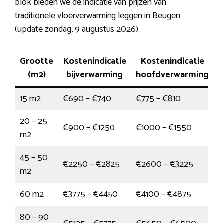
blok bieden we de indicatie van prijzen van
traditionele vloerverwarming leggen in Beugen
(update zondag, 9 augustus 2026).
Grootte
Kostenindicatie
Kostenindicatie
(m2)
bijverwarming
hoofdverwarming
15 m2
€690 – €740
€775 – €810
20 – 25
€900 – €1250
€1000 – €1550
m2
45 – 50
€2250 – €2825
€2600 – €3225
m2
60 m2
€3775 – €4450
€4100 – €4875
80 – 90