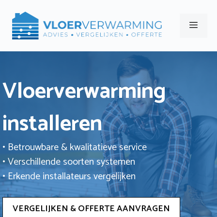
Ga
naar
Men
de
inhoud
Vloerverwarming
installeren
• Betrouwbare & kwalitatieve service
• Verschillende soorten systemen
• Erkende installateurs vergelijken
VERGELIJKEN & OFFERTE AANVRAGEN