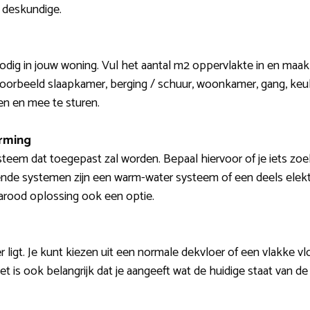
n deskundige.
 nodig in jouw woning. Vul het aantal m2 oppervlakte in en maa
voorbeeld slaapkamer, berging / schuur, woonkamer, gang, keuk
en en mee te sturen.
arming
teem dat toegepast zal worden. Bepaal hiervoor of je iets zo
nde systemen zijn een warm-water systeem of een deels elekt
rarood oplossing ook een optie.
 ligt. Je kunt kiezen uit een normale dekvloer of een vlakke vloe
Het is ook belangrijk dat je aangeeft wat de huidige staat van de 