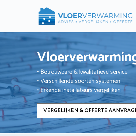
Ga
naar
de
inhoud
Vloerverwarming
• Betrouwbare & kwalitatieve service
• Verschillende soorten systemen
• Erkende installateurs vergelijken
VERGELIJKEN & OFFERTE AANVRAG