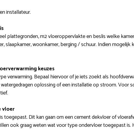
n installateur.
is
eel plattegronden, m2 vloeroppervlakte en beslis welke kamers
r, slaapkamer, woonkamer, berging / schuur. Indien mogelijk k
loerverwarming keuzes
pe verwarming. Bepaal hiervoor of je iets zoekt als hoofdver
le watergedragen oplossing of een installatie op stroom. Voor
ief.
 vloer
s toegepast. Dit kan gaan om een cement dekvloer of vloerafwer
s willen ook graag weten wat voor type ondervloer toegepast i