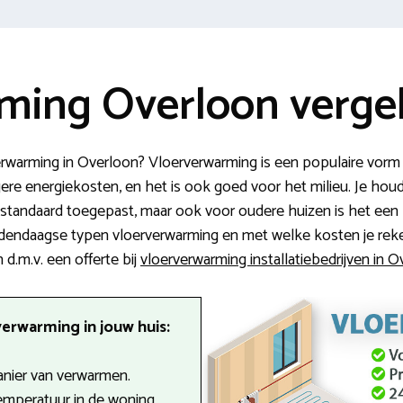
ming Overloon vergel
rwarming in Overloon? Vloerverwarming is een populaire vorm
ere energiekosten, en het is ook goed voor het milieu. Je houd m
andaard toegepast, maar ook voor oudere huizen is het een pr
edendaagse typen vloerverwarming en met welke kosten je reke
 d.m.v. een offerte bij
vloerverwarming installatiebedrijven in 
erwarming in jouw huis:
anier van verwarmen.
emperatuur in de woning.