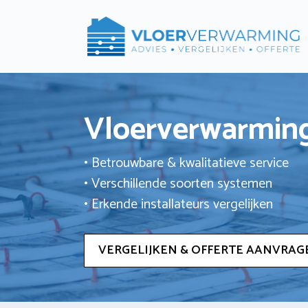
Ga
naar
de
inhoud
Vloerverwarming
• Betrouwbare & kwalitatieve service
• Verschillende soorten systemen
• Erkende installateurs vergelijken
VERGELIJKEN & OFFERTE AANVRAG