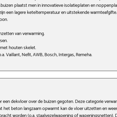
buizen plaatst men in innovatieve isolatieplaten en noppenpl
zijn een lagere keteltemperatuur en uitstekende warmteafgifte. 
oon.
anzetten van verwarming.
sen.
 met houten skelet.
a. Vaillant, Nefit, AWB, Bosch, Intergas, Remeha.
t er een dekvloer over de buizen gegoten. Deze categorie ver
oordat het beton langzaam opwarmt kan de vloer uitzetten en we
acht worden (o.a. staalvezelwapening of wapeningsnetten). Di