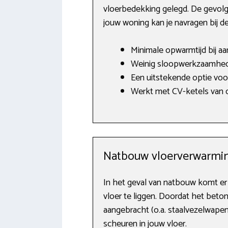
vloerbedekking gelegd. De gevolge
jouw woning kan je navragen bij 
Minimale opwarmtijd bij a
Weinig sloopwerkzaamhed
Een uitstekende optie vo
Werkt met CV-ketels van o.
Natbouw vloerverwarmin
In het geval van natbouw komt er 
vloer te liggen. Doordat het beto
aangebracht (o.a. staalvezelwapen
scheuren in jouw vloer.