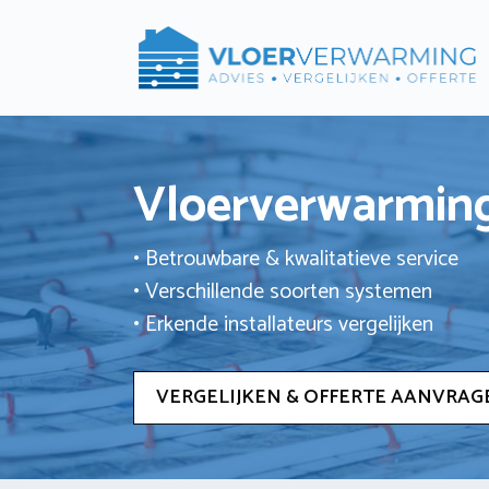
Ga
naar
de
inhoud
Vloerverwarming
• Betrouwbare & kwalitatieve service
• Verschillende soorten systemen
• Erkende installateurs vergelijken
VERGELIJKEN & OFFERTE AANVRAG