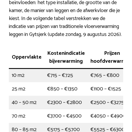
beïnvloeden: het type installatie, de grootte van de
kamer, de manier van leggen en de afwerkvloer die je
kiest. In de volgende tabel verstrekken we de
indicatie van prijzen van traditionele vloerverwarming
leggen in Gytsjerk (update zondag, 9 augustus 2026).
Kostenindicatie
Prijzen
Oppervlakte
bijverwarming
hoofdverwarmin
10 m2
€715 – €725
€765 – €800
25 m2
€850 – €1350
€1100 – €1525
40 – 50 m2
€2300 – €2800
€2500 – €3275
70 m2
€3700 – €4500
€4050 – €4900
80 – 85 m2
€5175 – €5700
€5525 – €6300