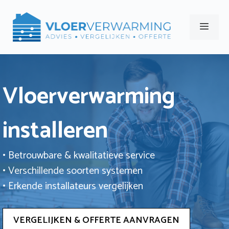
Ga
naar
Men
de
inhoud
Vloerverwarming
installeren
• Betrouwbare & kwalitatieve service
• Verschillende soorten systemen
• Erkende installateurs vergelijken
VERGELIJKEN & OFFERTE AANVRAGEN