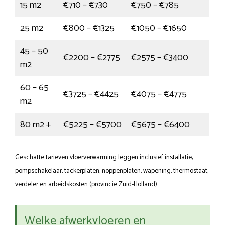
15 m2
€710 – €730
€750 – €785
25 m2
€800 – €1325
€1050 – €1650
45 – 50
€2200 – €2775
€2575 – €3400
m2
60 – 65
€3725 – €4425
€4075 – €4775
m2
80 m2 +
€5225 – €5700
€5675 – €6400
Geschatte tarieven vloerverwarming leggen inclusief installatie,
pompschakelaar, tackerplaten, noppenplaten, wapening, thermostaat,
verdeler en arbeidskosten (provincie Zuid-Holland).
Welke afwerkvloeren en