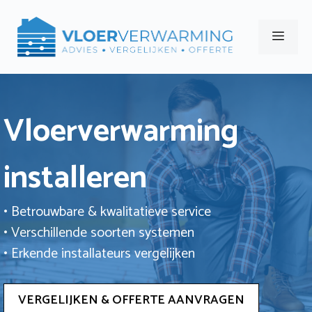
Ga
naar
Men
de
inhoud
Vloerverwarming
installeren
• Betrouwbare & kwalitatieve service
• Verschillende soorten systemen
• Erkende installateurs vergelijken
VERGELIJKEN & OFFERTE AANVRAGEN