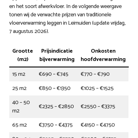
en het soort afwerkvloer. In de volgende weergave
tonen wij de verwachte prijzen van traditionele
vloerverwarming leggen in Leimuiden (update vrijdag,
7 augustus 2026).
Grootte
Prijsindicatie
Onkosten
(m2)
bijverwarming
hoofdverwarming
15 m2
€690 – €745
€770 – €790
25 m2
€850 – €1350
€1025 – €1525
40 – 50
€2325 – €2850
€2550 – €3375
m2
65 m2
€3750 – €4375
€4150 – €4750