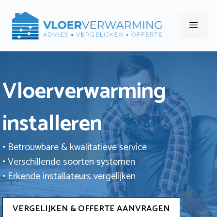
Ga
naar
Men
de
inhoud
Vloerverwarming
installeren
• Betrouwbare & kwalitatieve service
• Verschillende soorten systemen
• Erkende installateurs vergelijken
VERGELIJKEN & OFFERTE AANVRAGEN