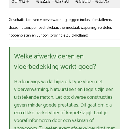
80 m2 +
€5225 – €5750
€5500 – €6375
Geschatte tarieven vloerverwarming leggen inclusief installeren,
draadmatten, pompschakelaar, thermostaat, wapening, verdeler,
noppenplaten en uurloon (provincie Zuid-Holland).
Welke afwerkvloeren en
vloerbedekking werkt goed?
Hedendaags werkt bijna elk type vloer met
vloerverwarming. Natuursteen en tegels zijn een
uitstekende match. Let op: diverse constructies
geven minder goede prestaties. Dit gaat om o.a.
een dikke parketvloer of karpet/tapijt. Laat je
vooraf informeren door een vakman of
showroom. Zij weten exact afwerkvloer rijmt met